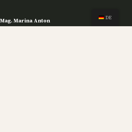
DE
Mag. Marina Anton
Mobil: +43 664 101 72 90
E-Mail:
info@marina-anton.art
Adresse
Landstraße 65
3910 Zwettl
Österreich
Social Media
Instagram